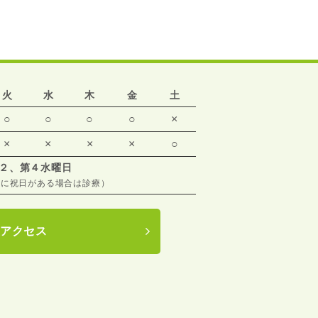
火
水
木
金
土
○
○
○
○
×
×
×
×
×
○
２、第４水曜日
週に祝日がある場合は診療）
アクセス