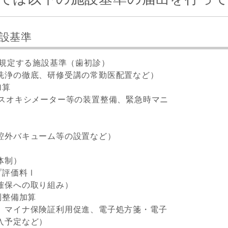
施設基準
に規定する施設基準（歯初診）
洗浄の徹底、研修受講の常勤医配置など）
加算
ルスオキシメーター等の装置整備、緊急時マニ
腔外バキューム等の設置など）
体制）
プ評価料Ⅰ
確保への取り組み）
制整備加算
、マイナ保険証利用促進、電子処方箋・電子
入予定など）