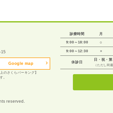
診療時間
月
9:00～18:00
○
9:00～12:30
×
15
日・祝・第
休診日
Google map
（ただし同
店上のさくらパーキング】
す。
ts reserved.