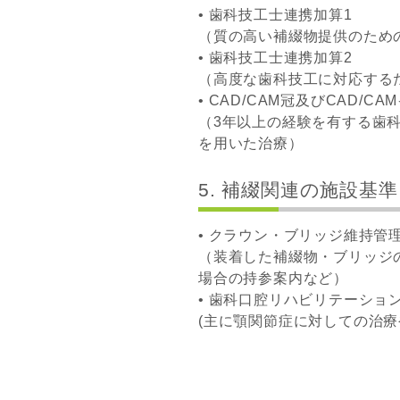
• 歯科技工士連携加算1
（質の高い補綴物提供のため
• 歯科技工士連携加算2
（高度な歯科技工に対応する
• CAD/CAM冠及びCAD/C
（3年以上の経験を有する歯科
を用いた治療）
5. 補綴関連の施設基準
• クラウン・ブリッジ維持管
（装着した補綴物・ブリッジ
場合の持参案内など）
• 歯科口腔リハビリテーショ
(主に顎関節症に対しての治療