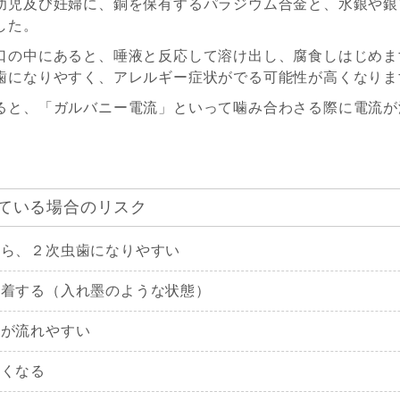
幼児及び妊婦に、銅を保有するパラジウム合金と、水銀や銀
した。
口の中にあると、唾液と反応して溶け出し、腐食しはじめま
歯になりやすく、アレルギー症状がでる可能性が高くなりま
ると、「ガルバニー電流」といって噛み合わさる際に電流が
ている場合のリスク
から、２次虫歯になりやすい
沈着する（入れ墨のような状態）
流が流れやすい
すくなる