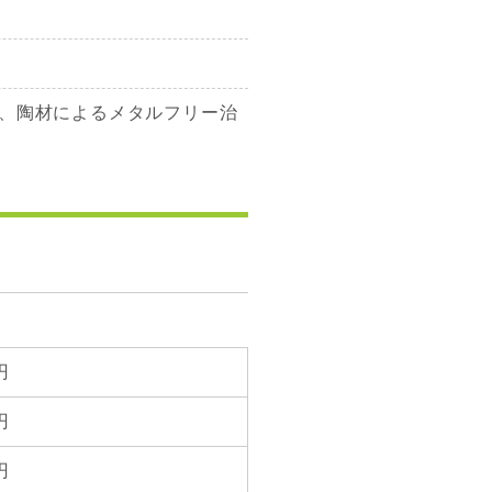
、陶材によるメタルフリー治
円
円
円