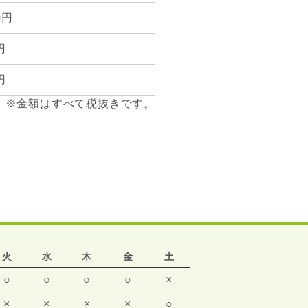
0円
円
円
※金額はすべて税抜きです。
火
水
木
金
土
○
○
○
○
×
×
×
×
×
○